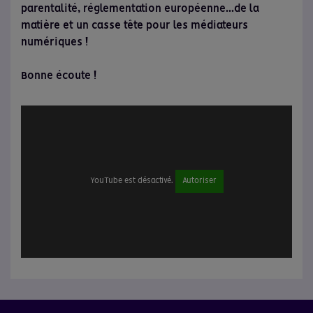
parentalité, réglementation européenne...de la
matière et un casse tête pour les médiateurs
numériques !
Bonne écoute !
YouTube est désactivé.
Autoriser
URL
de
Vidéo